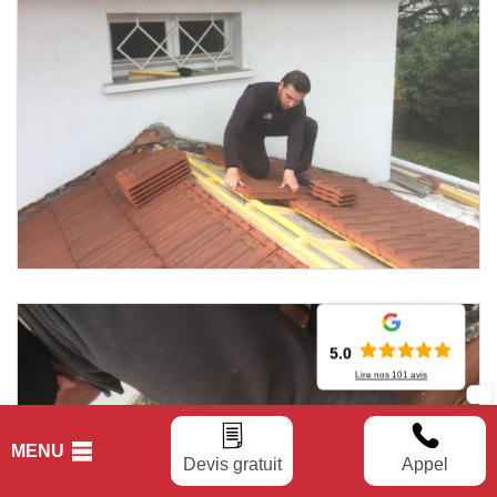
5.0
Lire nos
101
avis
MENU
Devis gratuit
Appel